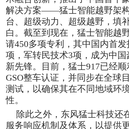
解决方案——猛士智能越野架构M
台、超级动力、超级越野，填
白。截至到现在，猛士智能越野架
请450多项专利，其中国内首发
项，军转民技术3项，成为中国
新先锋。目前，猛士917已经顺
GSO整车认证，并同步在全球
测试，以确保其在不同地域环
性。
除此之外，东风猛士科技还
服务响应机制及体系，以提供