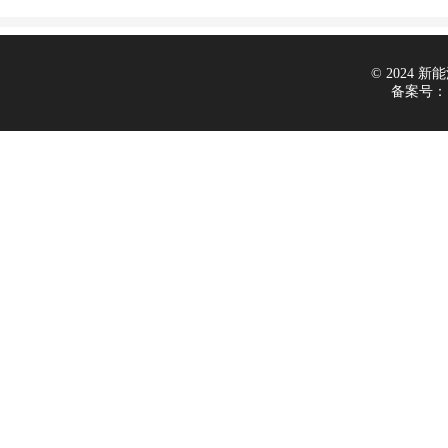
© 2024 新能源
备案号：