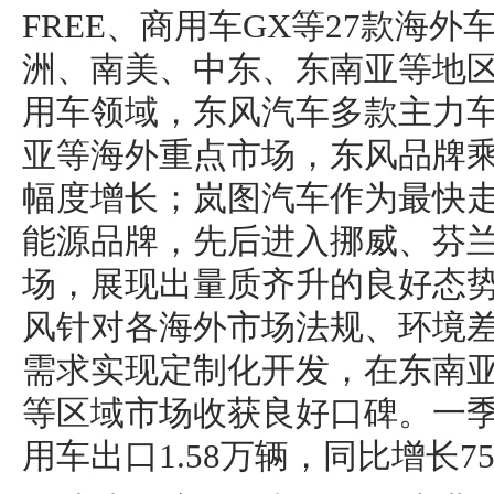
FREE、商用车GX等27款海
洲、南美、中东、东南亚等地区
用车领域，东风汽车多款主力
亚等海外重点市场，东风品牌乘
幅度增长；岚图汽车作为最快
能源品牌，先后进入挪威、芬
场，展现出量质齐升的良好态
风针对各海外市场法规、环境
需求实现定制化开发，在东南
等区域市场收获良好口碑。一
用车出口1.58万辆，同比增长7