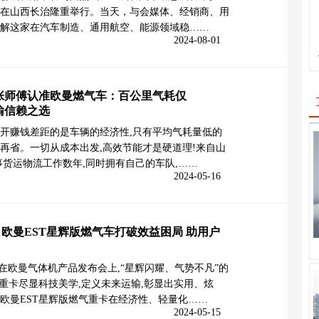
在山西长治隆重举行。当天，与会媒体、经销商、用
解这家在汽车制造、通用航空、能源领域稳……
2024-08-01
张师傅认准欧曼燃气车：百公里气耗仅
运输信赖之选
开赚钱差距的是车辆的经济性,只有平均气耗量低的
再省。一切从成本出发,高效节能才是硬道理!来自山
事货运物流工作数年,同时拥有自己的车队,……
2024-05-16
欧曼EST星辉版燃气车打破效益困局 助用户
0日,在欧曼气体机产品发布会上,“星辉闪耀、气势不凡”的
气重卡尽显科技美学,定义未来运输,彰显出实用、炫
欧曼EST星辉版燃气重卡在经济性、轻量化……
2024-05-15