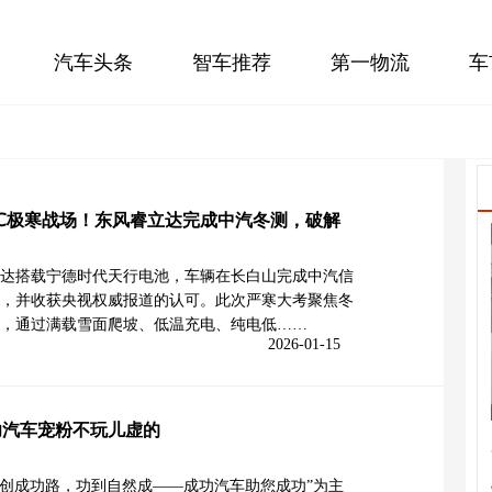
汽车头条
智车推荐
第一物流
车
1℃极寒战场！东风睿立达完成中汽冬测，破解
达搭载宁德时代天行电池，车辆在长白山完成中汽信
，并收获央视权威报道的认可。此次严寒大考聚焦冬
，通过满载雪面爬坡、低温充电、纯电低……
2026-01-15
功汽车宠粉不玩儿虚的
“共创成功路，功到自然成——成功汽车助您成功”为主