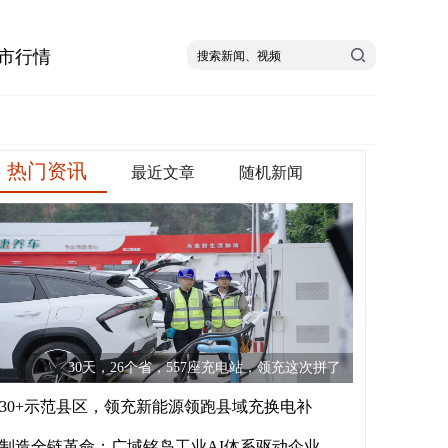
市行情
热门资讯
最近文章
随机新闻
30天，26个省，557座充电站，领充这次拼了
30+示范县区，领充新能源领跑县域充换电补
制造全链革命：广域铭岛工业AI体系驱动企业