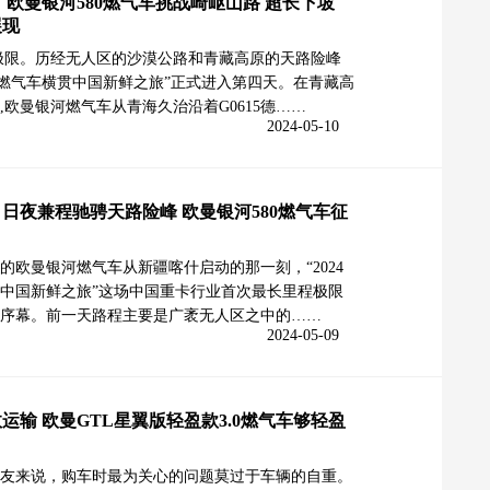
 欧曼银河580燃气车挑战崎岖山路 超长下坡
展现
极限。历经无人区的沙漠公路和青藏高原的天路险峰
银河燃气车横贯中国新鲜之旅”正式进入第四天。在青藏高
,欧曼银河燃气车从青海久治沿着G0615德……
2024-05-10
日夜兼程驰骋天路险峰 欧曼银河580燃气车征
的欧曼银河燃气车从新疆喀什启动的那一刻，“2024
中国新鲜之旅”这场中国重卡行业首次最长里程极限
序幕。前一天路程主要是广袤无人区之中的……
2024-05-09
运输 欧曼GTL星翼版轻盈款3.0燃气车够轻盈
友来说，购车时最为关心的问题莫过于车辆的自重。