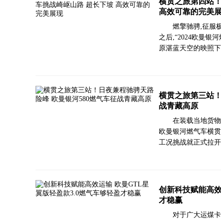
横贯之旅第四站！
高效可靠的完美
燃擎驰骋,征服
之后,“2024欧曼
原湛蓝天空的映照下
横贯之旅第三站！
战青藏高原
在装载当地货物
欧曼银河燃气车横贯
工况挑战就正式拉开
创新科技赋能高效
才稳赢
对于广大运煤卡